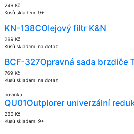
249 Kč
Kusů skladem: 9+
KN-138C
Olejový filtr K&N
289 Kč
Kusů skladem: na dotaz
BCF-327
Opravná sada brzdiče 
769 Kč
Kusů skladem: na dotaz
novinka
QU01
Outplorer univerzální redu
286 Kč
Kusů skladem: 9+