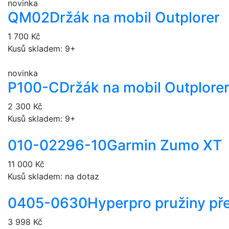
novinka
QM02
Držák na mobil Outplorer
1 700 Kč
Kusů skladem: 9+
novinka
P100-C
Držák na mobil Outplore
2 300 Kč
Kusů skladem: 9+
010-02296-10
Garmin Zumo XT
11 000 Kč
Kusů skladem: na dotaz
0405-0630
Hyperpro pružiny pře
3 998 Kč