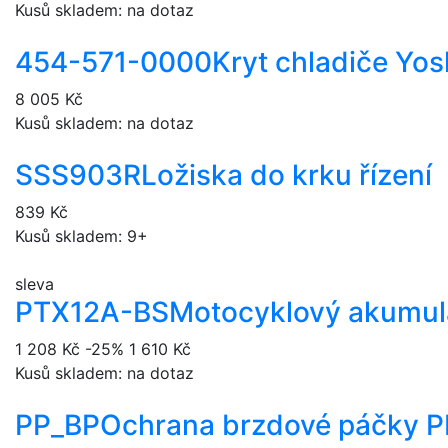
Kusů skladem: na dotaz
454-571-0000
Kryt chladiče Yo
8 005 Kč
Kusů skladem: na dotaz
SSS903R
Ložiska do krku řízení
839 Kč
Kusů skladem: 9+
sleva
PTX12A-BS
Motocyklový akumul
1 208 Kč
-25%
1 610 Kč
Kusů skladem: na dotaz
PP_BP
Ochrana brzdové páčky P