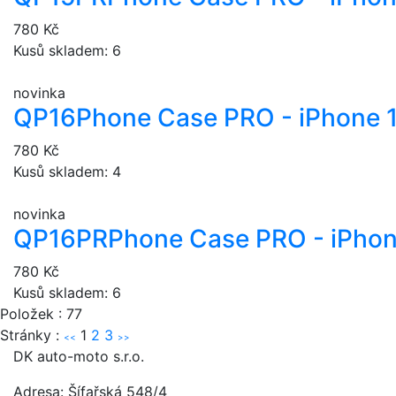
780 Kč
Kusů skladem: 6
novinka
QP16
Phone Case PRO - iPhone 
780 Kč
Kusů skladem: 4
novinka
QP16PR
Phone Case PRO - iPhon
780 Kč
Kusů skladem: 6
Položek : 77
Stránky :
1
2
3
<<
>>
DK auto-moto s.r.o.
Adresa: Šífařská 548/4