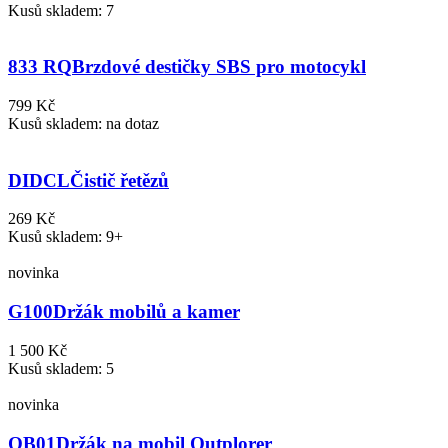
Kusů skladem: 7
833 RQ
Brzdové destičky SBS pro motocykl
799 Kč
Kusů skladem: na dotaz
DIDCL
Čistič řetězů
269 Kč
Kusů skladem: 9+
novinka
G100
Držák mobilů a kamer
1 500 Kč
Kusů skladem: 5
novinka
QB01
Držák na mobil Outplorer