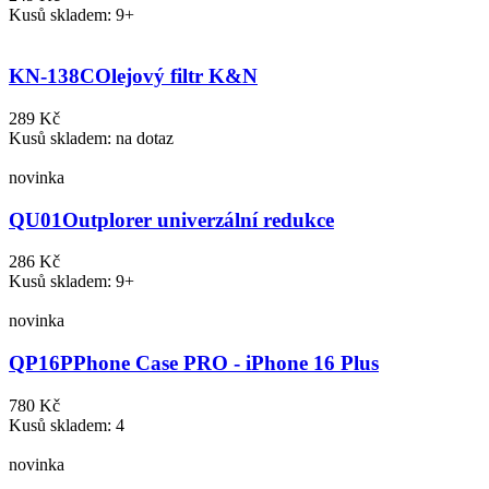
Kusů skladem: 9+
KN-138C
Olejový filtr K&N
289 Kč
Kusů skladem: na dotaz
novinka
QU01
Outplorer univerzální redukce
286 Kč
Kusů skladem: 9+
novinka
QP16P
Phone Case PRO - iPhone 16 Plus
780 Kč
Kusů skladem: 4
novinka