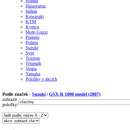
Honda
Husqvarna
Indian
Kawasaki
KTM
Kymco
Moto Guzzi
Piaggio
Polaris
Suzuki
Sym
Textron
Triumph
Vespa
Yamaha
Položky v akcích
Podle značek -
Suzuki
/
GSX-R 1000 model (2007)
zobrazit
položky: