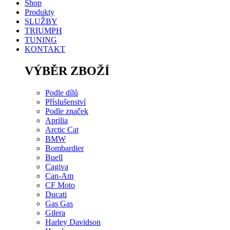
Shop
Produkty
SLUŽBY
TRIUMPH
TUNING
KONTAKT
VÝBĚR ZBOŽÍ
Podle dílů
Příslušenství
Podle značek
Aprilia
Arctic Cat
BMW
Bombardier
Buell
Cagiva
Can-Am
CF Moto
Ducati
Gas Gas
Gilera
Harley Davidson