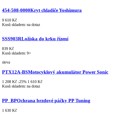
454-508-0000
Kryt chladiče Yoshimura
9 610 Kč
Kusů skladem: na dotaz
SSS903R
Ložiska do krku řízení
839 Kč
Kusů skladem: 9+
sleva
PTX12A-BS
Motocyklový akumulátor Power Sonic
1 208 Kč
-25%
1 610 Kč
Kusů skladem: na dotaz
PP_BP
Ochrana brzdové páčky PP Tuning
1 630 Kč