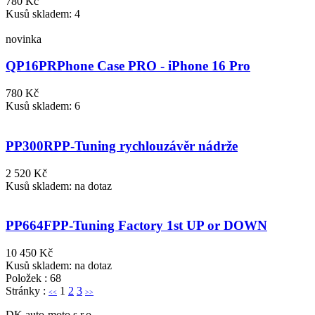
780 Kč
Kusů skladem: 4
novinka
QP16PR
Phone Case PRO - iPhone 16 Pro
780 Kč
Kusů skladem: 6
PP300R
PP-Tuning rychlouzávěr nádrže
2 520 Kč
Kusů skladem: na dotaz
PP664F
PP-Tuning Factory 1st UP or DOWN
10 450 Kč
Kusů skladem: na dotaz
Položek : 68
Stránky :
1
2
3
<<
>>
DK auto-moto s.r.o.