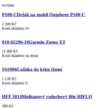
novinka
P100-C
Držák na mobil Outplorer P100-C
2 300 Kč
Kusů skladem: 9+
010-02296-10
Garmin Zumo XT
11 000 Kč
Kusů skladem: na dotaz
SSS906
Ložiska do krku řízení
1 139 Kč
Kusů skladem: 6
HFF 3014
Molitanový vzduchový filtr HIFLO
389 Kč