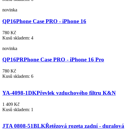
novinka
QP16
Phone Case PRO - iPhone 16
780 Kč
Kusů skladem: 4
novinka
QP16PR
Phone Case PRO - iPhone 16 Pro
780 Kč
Kusů skladem: 6
YA-4098-1DK
Převlek vzduchového filtru K&N
1 409 Kč
Kusů skladem: 1
JTA 0808-51BLK
Řetězová rozeta zadní - duralová