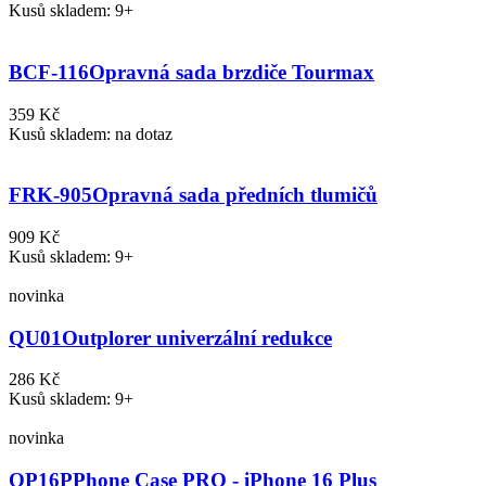
Kusů skladem: 9+
BCF-116
Opravná sada brzdiče Tourmax
359 Kč
Kusů skladem: na dotaz
FRK-905
Opravná sada předních tlumičů
909 Kč
Kusů skladem: 9+
novinka
QU01
Outplorer univerzální redukce
286 Kč
Kusů skladem: 9+
novinka
QP16P
Phone Case PRO - iPhone 16 Plus