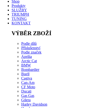
Shop
Produkty
SLUŽBY
TRIUMPH
TUNING
KONTAKT
VÝBĚR ZBOŽÍ
Podle dílů
Příslušenství
Podle značek
Aprilia
Arctic Cat
BMW
Bombardier
Buell
Cagiva
Can-Am
CF Moto
Ducati
Gas Gas
Gilera
Harley Davidson