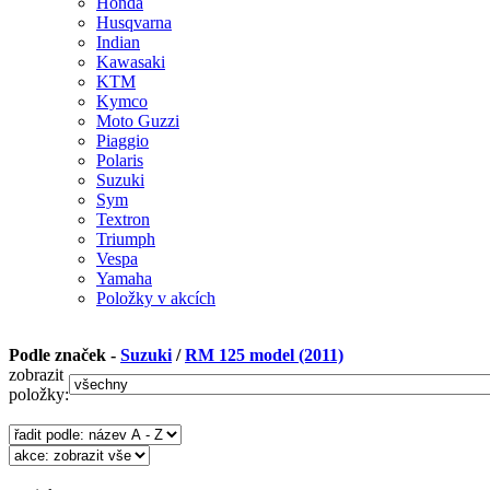
Honda
Husqvarna
Indian
Kawasaki
KTM
Kymco
Moto Guzzi
Piaggio
Polaris
Suzuki
Sym
Textron
Triumph
Vespa
Yamaha
Položky v akcích
Podle značek -
Suzuki
/
RM 125 model (2011)
zobrazit
položky: