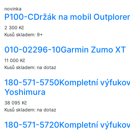
novinka
P100-C
Držák na mobil Outplore
2 300 Kč
Kusů skladem: 9+
010-02296-10
Garmin Zumo XT
11 000 Kč
Kusů skladem: na dotaz
180-571-5750
Kompletní výfuko
Yoshimura
38 095 Kč
Kusů skladem: na dotaz
180-571-5720
Kompletní výfuko