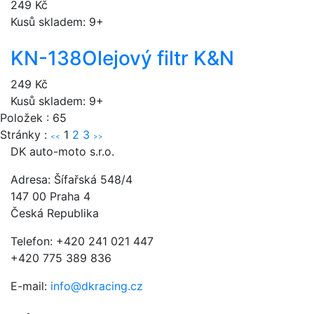
249 Kč
Kusů skladem: 9+
KN-138
Olejový filtr K&N
249 Kč
Kusů skladem: 9+
Položek : 65
Stránky :
1
2
3
<<
>>
DK auto-moto s.r.o.
Adresa: Šífařská 548/4
147 00 Praha 4
Česká Republika
Telefon: +420 241 021 447
+420 775 389 836
E-mail:
info@dkracing.cz