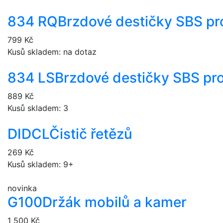
834 RQ
Brzdové destičky SBS pr
799 Kč
Kusů skladem: na dotaz
834 LS
Brzdové destičky SBS pr
889 Kč
Kusů skladem: 3
DIDCL
Čistič řetězů
269 Kč
Kusů skladem: 9+
novinka
G100
Držák mobilů a kamer
1 500 Kč