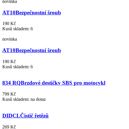
novinka
AT10
Bezpečnostní šroub
190 Kč
Kusů skladem: 6
novinka
AT10
Bezpečnostní šroub
190 Kč
Kusů skladem: 6
834 RQ
Brzdové destičky SBS pro motocykl
799 Kč
Kusů skladem: na dotaz
DIDCL
Čistič řetězů
269 Kč