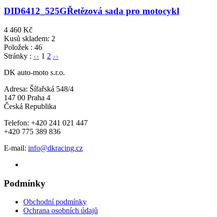
DID6412_525G
Řetězová sada pro motocykl
4 460 Kč
Kusů skladem: 2
Položek : 46
Stránky :
1
2
<<
>>
DK auto-moto s.r.o.
Adresa: Šífařská 548/4
147 00 Praha 4
Česká Republika
Telefon: +420 241 021 447
+420 775 389 836
E-mail:
info@dkracing.cz
Podmínky
Obchodní podmínky
Ochrana osobních údajů