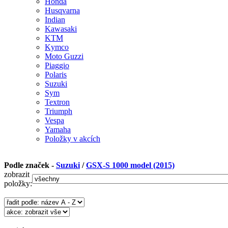
Honda
Husqvarna
Indian
Kawasaki
KTM
Kymco
Moto Guzzi
Piaggio
Polaris
Suzuki
Sym
Textron
Triumph
Vespa
Yamaha
Položky v akcích
Podle značek -
Suzuki
/
GSX-S 1000 model (2015)
zobrazit
položky: