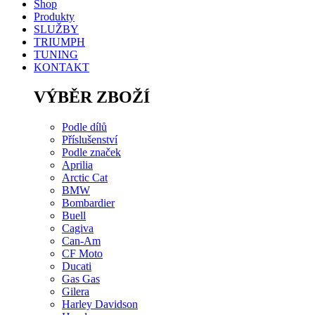
Shop
Produkty
SLUŽBY
TRIUMPH
TUNING
KONTAKT
VÝBĚR ZBOŽÍ
Podle dílů
Příslušenství
Podle značek
Aprilia
Arctic Cat
BMW
Bombardier
Buell
Cagiva
Can-Am
CF Moto
Ducati
Gas Gas
Gilera
Harley Davidson