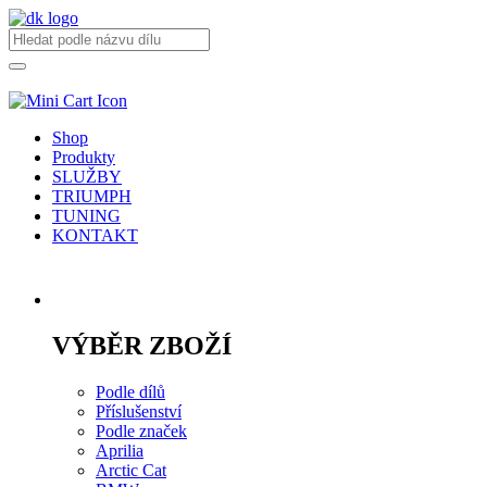
Shop
Produkty
SLUŽBY
TRIUMPH
TUNING
KONTAKT
Přihlásit / registrovat
VÝBĚR ZBOŽÍ
Podle dílů
Příslušenství
Podle značek
Aprilia
Arctic Cat