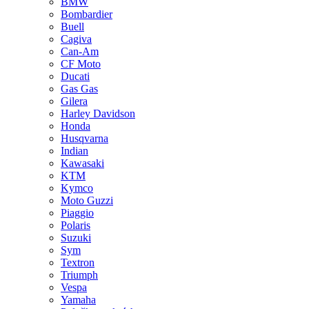
BMW
Bombardier
Buell
Cagiva
Can-Am
CF Moto
Ducati
Gas Gas
Gilera
Harley Davidson
Honda
Husqvarna
Indian
Kawasaki
KTM
Kymco
Moto Guzzi
Piaggio
Polaris
Suzuki
Sym
Textron
Triumph
Vespa
Yamaha