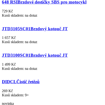
648 RSI
Brzdové destičky SBS pro motocykl
729 Kč
Kusů skladem: na dotaz
JTD3105SC01
Brzdový kotouč JT
1 657 Kč
Kusů skladem: na dotaz
JTD3100SC01
Brzdový kotouč JT
1 499 Kč
Kusů skladem: na dotaz
DIDCL
Čistič řetězů
269 Kč
Kusů skladem: 9+
novinka