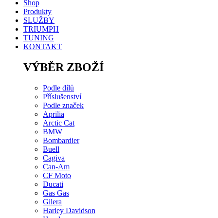
Shop
Produkty
SLUŽBY
TRIUMPH
TUNING
KONTAKT
VÝBĚR ZBOŽÍ
Podle dílů
Příslušenství
Podle značek
Aprilia
Arctic Cat
BMW
Bombardier
Buell
Cagiva
Can-Am
CF Moto
Ducati
Gas Gas
Gilera
Harley Davidson