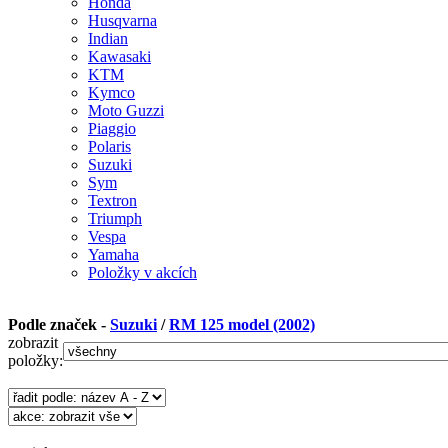
Honda
Husqvarna
Indian
Kawasaki
KTM
Kymco
Moto Guzzi
Piaggio
Polaris
Suzuki
Sym
Textron
Triumph
Vespa
Yamaha
Položky v akcích
Podle značek -
Suzuki
/
RM 125 model (2002)
zobrazit
položky: