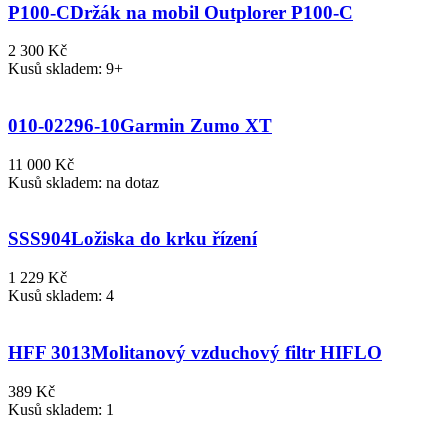
P100-C
Držák na mobil Outplorer P100-C
2 300 Kč
Kusů skladem: 9+
010-02296-10
Garmin Zumo XT
11 000 Kč
Kusů skladem: na dotaz
SSS904
Ložiska do krku řízení
1 229 Kč
Kusů skladem: 4
HFF 3013
Molitanový vzduchový filtr HIFLO
389 Kč
Kusů skladem: 1