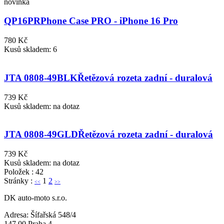
novinka
QP16PR
Phone Case PRO - iPhone 16 Pro
780 Kč
Kusů skladem: 6
JTA 0808-49BLK
Řetězová rozeta zadní - duralová
739 Kč
Kusů skladem: na dotaz
JTA 0808-49GLD
Řetězová rozeta zadní - duralová
739 Kč
Kusů skladem: na dotaz
Položek : 42
Stránky :
1
2
<<
>>
DK auto-moto s.r.o.
Adresa: Šífařská 548/4
147 00 Praha 4