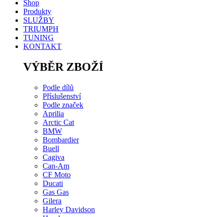
Shop
Produkty
SLUŽBY
TRIUMPH
TUNING
KONTAKT
VÝBĚR ZBOŽÍ
Podle dílů
Příslušenství
Podle značek
Aprilia
Arctic Cat
BMW
Bombardier
Buell
Cagiva
Can-Am
CF Moto
Ducati
Gas Gas
Gilera
Harley Davidson