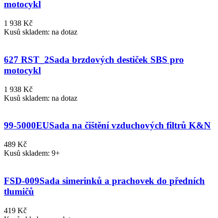
motocykl
1 938 Kč
Kusů skladem: na dotaz
627 RST_2
Sada brzdových destiček SBS pro
motocykl
1 938 Kč
Kusů skladem: na dotaz
99-5000EU
Sada na čištění vzduchových filtrů K&N
489 Kč
Kusů skladem: 9+
FSD-009
Sada simerinků a prachovek do předních
tlumičů
419 Kč