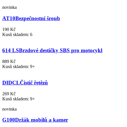
novinka
AT10
Bezpečnostní šroub
190 Kč
Kusů skladem: 6
614 LS
Brzdové destičky SBS pro motocykl
889 Kč
Kusů skladem: 9+
DIDCL
Čistič řetězů
269 Kč
Kusů skladem: 9+
novinka
G100
Držák mobilů a kamer