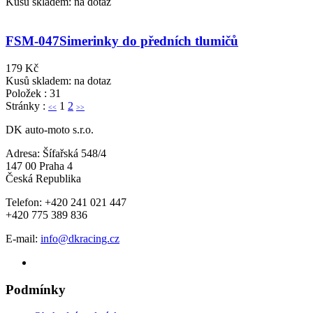
Kusů skladem: na dotaz
FSM-047
Simerinky do předních tlumičů
179 Kč
Kusů skladem: na dotaz
Položek : 31
Stránky :
1
2
<<
>>
DK auto-moto s.r.o.
Adresa: Šífařská 548/4
147 00 Praha 4
Česká Republika
Telefon: +420 241 021 447
+420 775 389 836
E-mail:
info@dkracing.cz
Podmínky