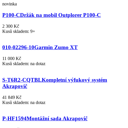
novinka
P100-C
Držák na mobil Outplorer P100-C
2 300 Kč
Kusů skladem: 9+
010-02296-10
Garmin Zumo XT
11 000 Kč
Kusů skladem: na dotaz
S-T6R2-CQTBL
Kompletní výfukový systém
Akrapovič
41 849 Kč
Kusů skladem: na dotaz
P-HF1594
Montážní sada Akrapovič