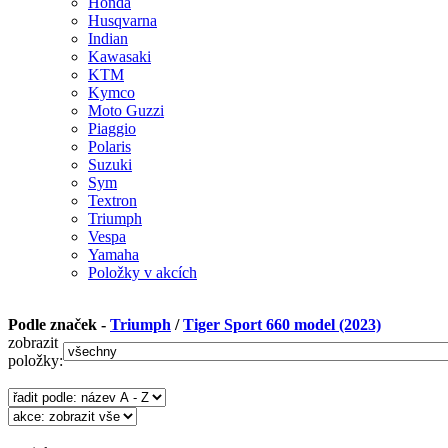
Honda
Husqvarna
Indian
Kawasaki
KTM
Kymco
Moto Guzzi
Piaggio
Polaris
Suzuki
Sym
Textron
Triumph
Vespa
Yamaha
Položky v akcích
Podle značek -
Triumph
/
Tiger Sport 660 model (2023)
zobrazit
položky: