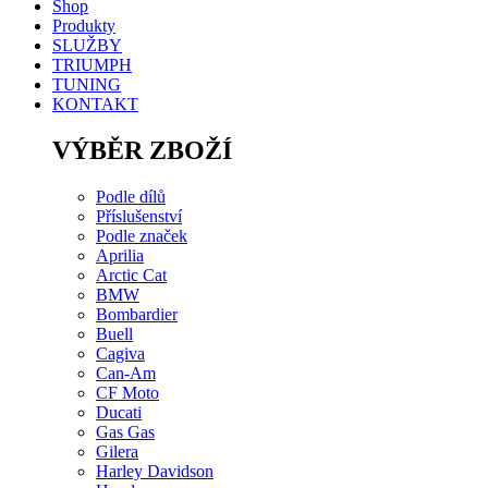
Shop
Produkty
SLUŽBY
TRIUMPH
TUNING
KONTAKT
VÝBĚR ZBOŽÍ
Podle dílů
Příslušenství
Podle značek
Aprilia
Arctic Cat
BMW
Bombardier
Buell
Cagiva
Can-Am
CF Moto
Ducati
Gas Gas
Gilera
Harley Davidson