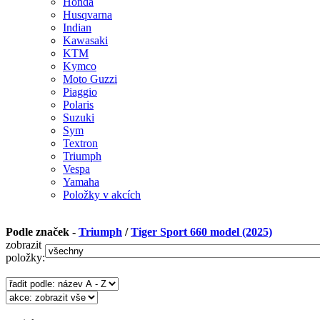
Honda
Husqvarna
Indian
Kawasaki
KTM
Kymco
Moto Guzzi
Piaggio
Polaris
Suzuki
Sym
Textron
Triumph
Vespa
Yamaha
Položky v akcích
Podle značek -
Triumph
/
Tiger Sport 660 model (2025)
zobrazit
položky: