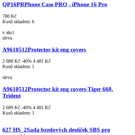
QP16PR
Phone Case PRO - iPhone 16 Pro
780 Kč
Kusů skladem: 6
v akci
sleva
A9610512
Protector kit eng covers
2 689 Kč
-40%
4 481 Kč
Kusů skladem: 1
sleva
A9610512
Protector kit eng covers-Tiger 660,
Trident
2 689 Kč
-40%
4 481 Kč
Kusů skladem: 1
627 HS_2
Sada brzdových destiček SBS pro