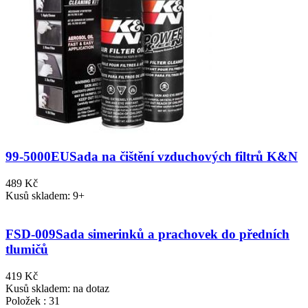
99-5000EU
Sada na čištění vzduchových filtrů K&N
489 Kč
Kusů skladem: 9+
FSD-009
Sada simerinků a prachovek do předních
tlumičů
419 Kč
Kusů skladem: na dotaz
Položek : 31