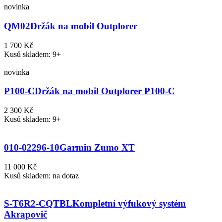
novinka
QM02
Držák na mobil Outplorer
1 700 Kč
Kusů skladem: 9+
novinka
P100-C
Držák na mobil Outplorer P100-C
2 300 Kč
Kusů skladem: 9+
010-02296-10
Garmin Zumo XT
11 000 Kč
Kusů skladem: na dotaz
S-T6R2-CQTBL
Kompletní výfukový systém
Akrapovič