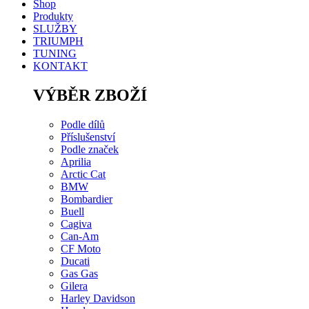
Shop
Produkty
SLUŽBY
TRIUMPH
TUNING
KONTAKT
VÝBĚR ZBOŽÍ
Podle dílů
Příslušenství
Podle značek
Aprilia
Arctic Cat
BMW
Bombardier
Buell
Cagiva
Can-Am
CF Moto
Ducati
Gas Gas
Gilera
Harley Davidson