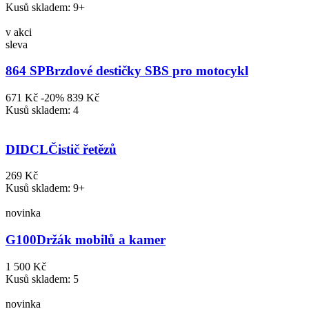
Kusů skladem: 9+
v akci
sleva
864 SP
Brzdové destičky SBS pro motocykl
671 Kč
-20%
839 Kč
Kusů skladem: 4
DIDCL
Čistič řetězů
269 Kč
Kusů skladem: 9+
novinka
G100
Držák mobilů a kamer
1 500 Kč
Kusů skladem: 5
novinka