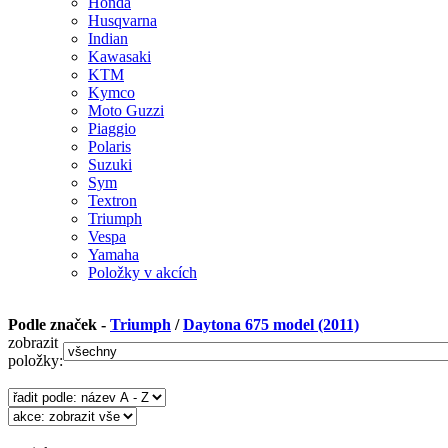
Honda
Husqvarna
Indian
Kawasaki
KTM
Kymco
Moto Guzzi
Piaggio
Polaris
Suzuki
Sym
Textron
Triumph
Vespa
Yamaha
Položky v akcích
Podle značek -
Triumph
/
Daytona 675 model (2011)
zobrazit
položky: