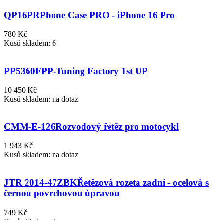
QP16PR
Phone Case PRO - iPhone 16 Pro
780 Kč
Kusů skladem: 6
PP5360F
PP-Tuning Factory 1st UP
10 450 Kč
Kusů skladem: na dotaz
CMM-E-126
Rozvodový řetěz pro motocykl
1 943 Kč
Kusů skladem: na dotaz
JTR 2014-47ZBK
Řetězová rozeta zadní - ocelová s
černou povrchovou úpravou
749 Kč