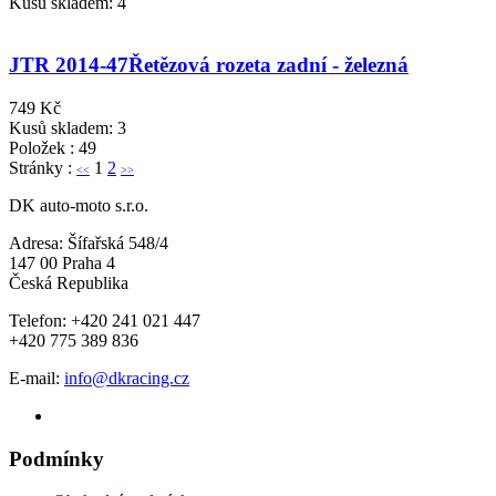
Kusů skladem: 4
JTR 2014-47
Řetězová rozeta zadní - železná
749 Kč
Kusů skladem: 3
Položek : 49
Stránky :
1
2
<<
>>
DK auto-moto s.r.o.
Adresa: Šífařská 548/4
147 00 Praha 4
Česká Republika
Telefon: +420 241 021 447
+420 775 389 836
E-mail:
info@dkracing.cz
Podmínky