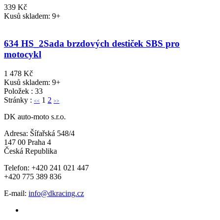
339 Kč
Kusů skladem: 9+
634 HS_2
Sada brzdových destiček SBS pro
motocykl
1 478 Kč
Kusů skladem: 9+
Položek : 33
Stránky :
1
2
<<
>>
DK auto-moto s.r.o.
Adresa: Šífařská 548/4
147 00 Praha 4
Česká Republika
Telefon: +420 241 021 447
+420 775 389 836
E-mail:
info@dkracing.cz