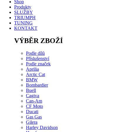
Shop
Produkty
SLUŽBY
TRIUMPH
TUNING
KONTAKT
VÝBĚR ZBOŽÍ
Podle dílů
Příslušenství
Podle značek
Aprilia
Arctic Cat
BMW
Bombardier
Buell
Cagiva
Can-Am
CF Moto
Ducati
Gas Gas
Gilera
Harley Davidson