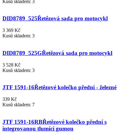
Kusů skladem: 3
DID8789_525
Řetězová sada pro motocykl
3 369 Kč
Kusů skladem: 3
DID8789_525G
Řetězová sada pro motocykl
3 528 Kč
Kusů skladem: 3
JTF 1591-16
Řetězové kolečko přední - železné
339 Kč
Kusů skladem: 7
JTF 1591-16RB
Řetězové kolečko přední s
integrovanou tlumící gumou