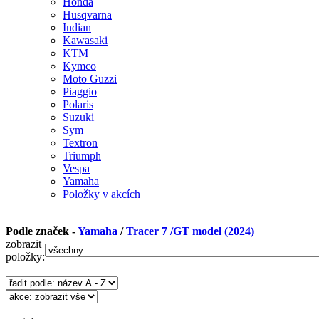
Honda
Husqvarna
Indian
Kawasaki
KTM
Kymco
Moto Guzzi
Piaggio
Polaris
Suzuki
Sym
Textron
Triumph
Vespa
Yamaha
Položky v akcích
Podle značek -
Yamaha
/
Tracer 7 /GT model (2024)
zobrazit
položky: