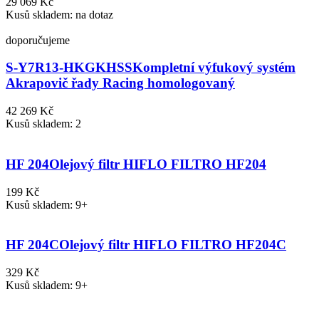
29 069 Kč
Kusů skladem: na dotaz
doporučujeme
S-Y7R13-HKGKHSS
Kompletní výfukový systém
Akrapovič řady Racing homologovaný
42 269 Kč
Kusů skladem: 2
HF 204
Olejový filtr HIFLO FILTRO HF204
199 Kč
Kusů skladem: 9+
HF 204C
Olejový filtr HIFLO FILTRO HF204C
329 Kč
Kusů skladem: 9+