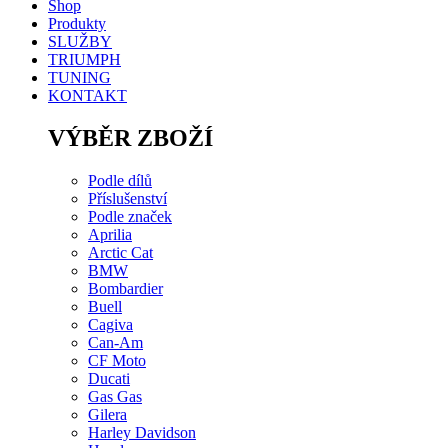
Shop
Produkty
SLUŽBY
TRIUMPH
TUNING
KONTAKT
VÝBĚR ZBOŽÍ
Podle dílů
Příslušenství
Podle značek
Aprilia
Arctic Cat
BMW
Bombardier
Buell
Cagiva
Can-Am
CF Moto
Ducati
Gas Gas
Gilera
Harley Davidson