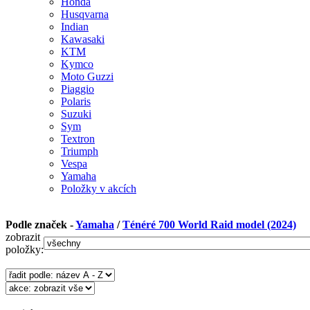
Honda
Husqvarna
Indian
Kawasaki
KTM
Kymco
Moto Guzzi
Piaggio
Polaris
Suzuki
Sym
Textron
Triumph
Vespa
Yamaha
Položky v akcích
Podle značek -
Yamaha
/
Ténéré 700 World Raid model (2024)
zobrazit
položky: