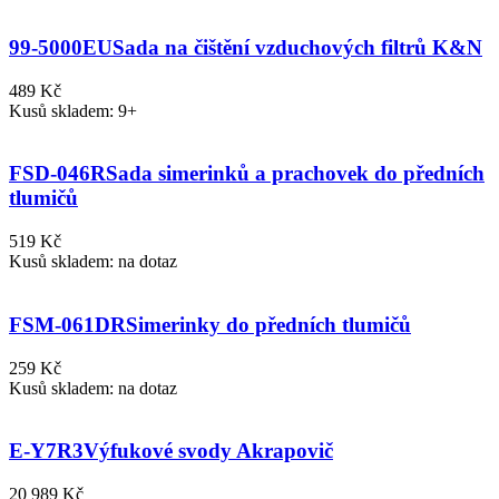
99-5000EU
Sada na čištění vzduchových filtrů K&N
489 Kč
Kusů skladem: 9+
FSD-046R
Sada simerinků a prachovek do předních
tlumičů
519 Kč
Kusů skladem: na dotaz
FSM-061DR
Simerinky do předních tlumičů
259 Kč
Kusů skladem: na dotaz
E-Y7R3
Výfukové svody Akrapovič
20 989 Kč