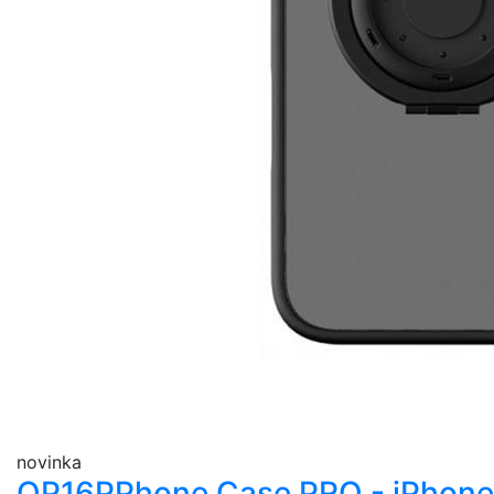
novinka
QP16P
Phone Case PRO - iPhone