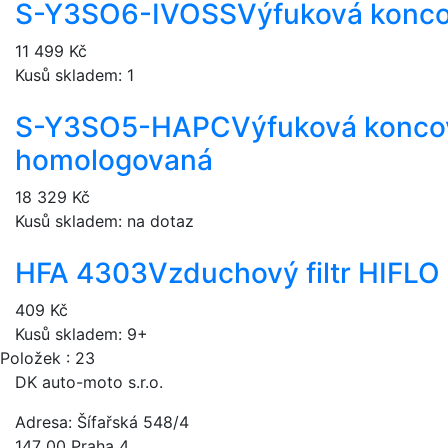
S-Y3SO6-IVOSS
Výfuková konco
11 499 Kč
Kusů skladem: 1
S-Y3SO5-HAPC
Výfuková konco
homologovaná
18 329 Kč
Kusů skladem: na dotaz
HFA 4303
Vzduchový filtr HIFLO
409 Kč
Kusů skladem: 9+
Položek : 23
DK auto-moto s.r.o.
Adresa: Šífařská 548/4
147 00 Praha 4