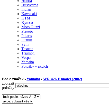
Honda
Husqvarna
Indian
Kawasaki
KTM
Kymco
Moto Guzzi
Piaggio
Polaris
Suzuki
Sym
Textron
Triumph
Vespa
Yamaha
Položky v akcích
Podle značek -
Yamaha
/
WR 426 F model (2002)
zobrazit
položky: