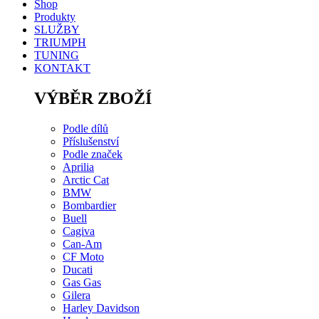
Shop
Produkty
SLUŽBY
TRIUMPH
TUNING
KONTAKT
VÝBĚR ZBOŽÍ
Podle dílů
Příslušenství
Podle značek
Aprilia
Arctic Cat
BMW
Bombardier
Buell
Cagiva
Can-Am
CF Moto
Ducati
Gas Gas
Gilera
Harley Davidson