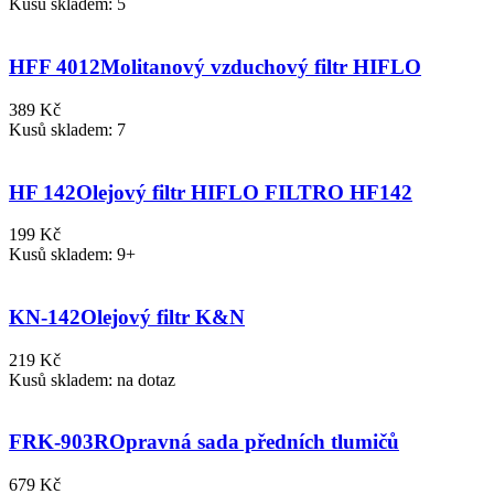
Kusů skladem: 5
HFF 4012
Molitanový vzduchový filtr HIFLO
389 Kč
Kusů skladem: 7
HF 142
Olejový filtr HIFLO FILTRO HF142
199 Kč
Kusů skladem: 9+
KN-142
Olejový filtr K&N
219 Kč
Kusů skladem: na dotaz
FRK-903R
Opravná sada předních tlumičů
679 Kč