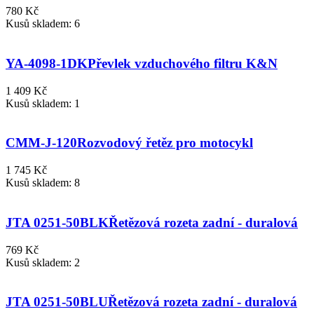
780 Kč
Kusů skladem: 6
YA-4098-1DK
Převlek vzduchového filtru K&N
1 409 Kč
Kusů skladem: 1
CMM-J-120
Rozvodový řetěz pro motocykl
1 745 Kč
Kusů skladem: 8
JTA 0251-50BLK
Řetězová rozeta zadní - duralová
769 Kč
Kusů skladem: 2
JTA 0251-50BLU
Řetězová rozeta zadní - duralová