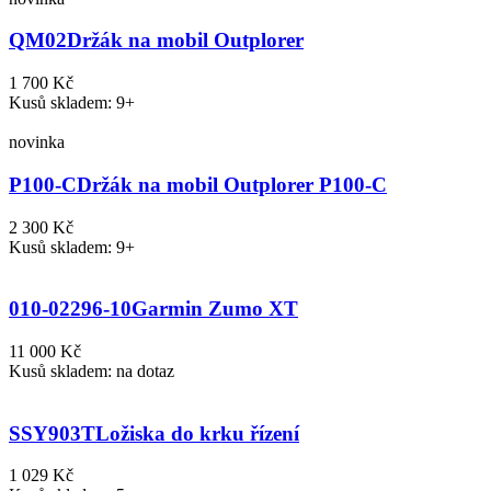
QM02
Držák na mobil Outplorer
1 700 Kč
Kusů skladem: 9+
novinka
P100-C
Držák na mobil Outplorer P100-C
2 300 Kč
Kusů skladem: 9+
010-02296-10
Garmin Zumo XT
11 000 Kč
Kusů skladem: na dotaz
SSY903T
Ložiska do krku řízení
1 029 Kč