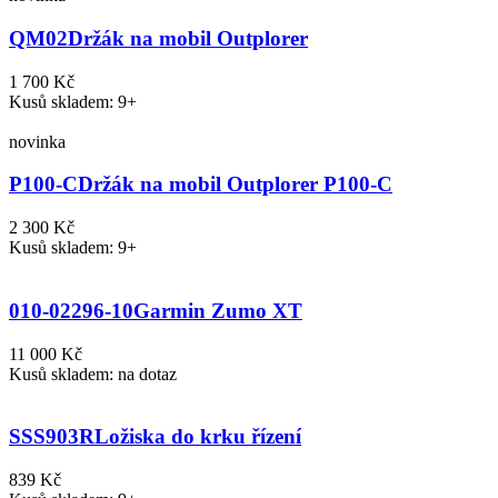
QM02
Držák na mobil Outplorer
1 700 Kč
Kusů skladem: 9+
novinka
P100-C
Držák na mobil Outplorer P100-C
2 300 Kč
Kusů skladem: 9+
010-02296-10
Garmin Zumo XT
11 000 Kč
Kusů skladem: na dotaz
SSS903R
Ložiska do krku řízení
839 Kč