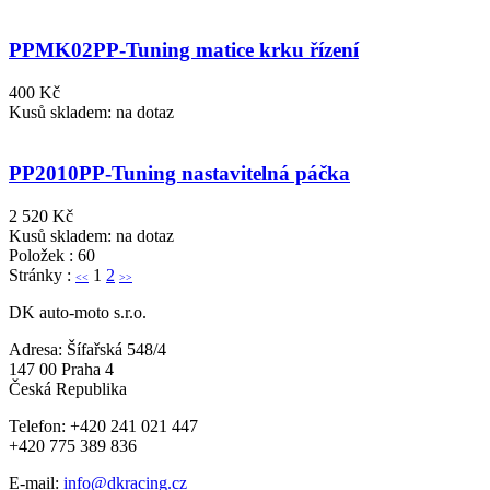
PPMK02
PP-Tuning matice krku řízení
400 Kč
Kusů skladem: na dotaz
PP2010
PP-Tuning nastavitelná páčka
2 520 Kč
Kusů skladem: na dotaz
Položek : 60
Stránky :
1
2
<<
>>
DK auto-moto s.r.o.
Adresa: Šífařská 548/4
147 00 Praha 4
Česká Republika
Telefon: +420 241 021 447
+420 775 389 836
E-mail:
info@dkracing.cz