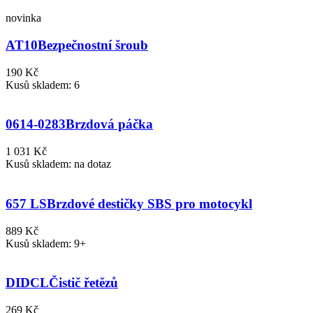
novinka
AT10
Bezpečnostní šroub
190 Kč
Kusů skladem: 6
0614-0283
Brzdová páčka
1 031 Kč
Kusů skladem: na dotaz
657 LS
Brzdové destičky SBS pro motocykl
889 Kč
Kusů skladem: 9+
DIDCL
Čistič řetězů
269 Kč