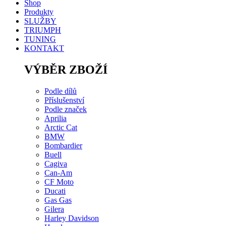
Shop
Produkty
SLUŽBY
TRIUMPH
TUNING
KONTAKT
VÝBĚR ZBOŽÍ
Podle dílů
Příslušenství
Podle značek
Aprilia
Arctic Cat
BMW
Bombardier
Buell
Cagiva
Can-Am
CF Moto
Ducati
Gas Gas
Gilera
Harley Davidson