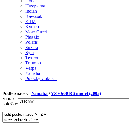
Honda
Husqvarna
Indian
Kawasaki
KTM
Kymco
Moto Guzzi
Piaggio
Polaris
Suzuki
Sym
Textron
Triumph
Vespa
Yamaha
Položky v akcích
Podle značek -
Yamaha
/
YZF 600 R6 model (2005)
zobrazit
položky: