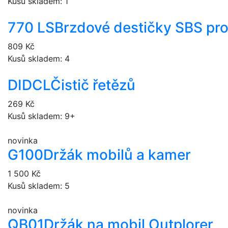
Kusů skladem: 1
770 LS
Brzdové destičky SBS pr
809 Kč
Kusů skladem: 4
DIDCL
Čistič řetězů
269 Kč
Kusů skladem: 9+
novinka
G100
Držák mobilů a kamer
1 500 Kč
Kusů skladem: 5
novinka
QB01
Držák na mobil Outplorer