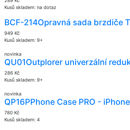
289 Kč
Kusů skladem: na dotaz
BCF-214
Opravná sada brzdiče 
949 Kč
Kusů skladem: 9+
novinka
QU01
Outplorer univerzální redu
286 Kč
Kusů skladem: 9+
novinka
QP16P
Phone Case PRO - iPhone
780 Kč
Kusů skladem: 4