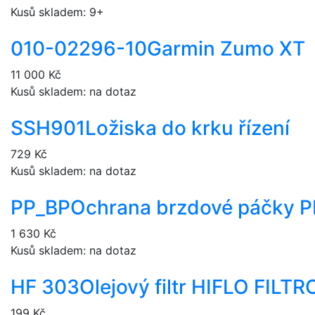
Kusů skladem: 9+
010-02296-10
Garmin Zumo XT
11 000 Kč
Kusů skladem: na dotaz
SSH901
Ložiska do krku řízení
729 Kč
Kusů skladem: na dotaz
PP_BP
Ochrana brzdové páčky P
1 630 Kč
Kusů skladem: na dotaz
HF 303
Olejový filtr HIFLO FILT
199 Kč