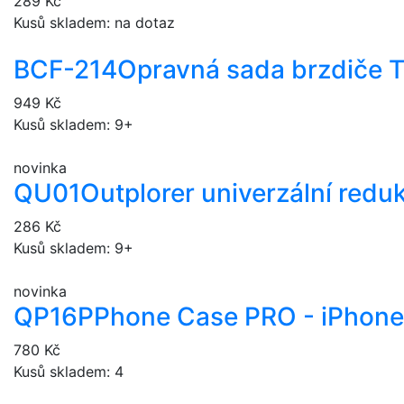
289 Kč
Kusů skladem: na dotaz
BCF-214
Opravná sada brzdiče 
949 Kč
Kusů skladem: 9+
novinka
QU01
Outplorer univerzální redu
286 Kč
Kusů skladem: 9+
novinka
QP16P
Phone Case PRO - iPhone
780 Kč
Kusů skladem: 4