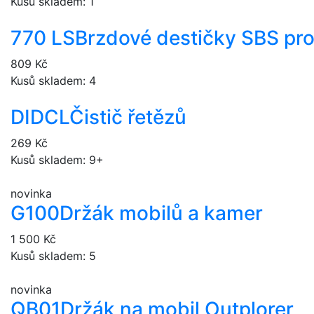
Kusů skladem: 1
770 LS
Brzdové destičky SBS pr
809 Kč
Kusů skladem: 4
DIDCL
Čistič řetězů
269 Kč
Kusů skladem: 9+
novinka
G100
Držák mobilů a kamer
1 500 Kč
Kusů skladem: 5
novinka
QB01
Držák na mobil Outplorer