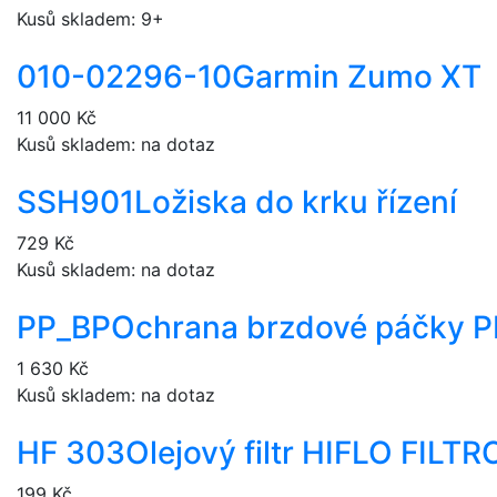
Kusů skladem: 9+
010-02296-10
Garmin Zumo XT
11 000 Kč
Kusů skladem: na dotaz
SSH901
Ložiska do krku řízení
729 Kč
Kusů skladem: na dotaz
PP_BP
Ochrana brzdové páčky P
1 630 Kč
Kusů skladem: na dotaz
HF 303
Olejový filtr HIFLO FILT
199 Kč