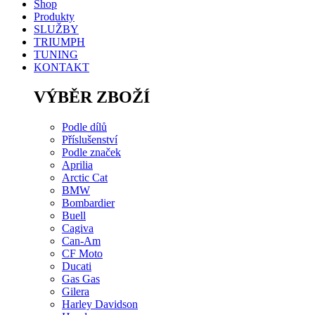
Shop
Produkty
SLUŽBY
TRIUMPH
TUNING
KONTAKT
VÝBĚR ZBOŽÍ
Podle dílů
Příslušenství
Podle značek
Aprilia
Arctic Cat
BMW
Bombardier
Buell
Cagiva
Can-Am
CF Moto
Ducati
Gas Gas
Gilera
Harley Davidson