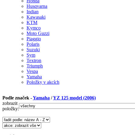
Honda
Husqvarna
Indian
Kawasaki
KTM
Kymco
Moto Guzzi
Piaggio
Polaris
Suzuki
Sym
Textron
Triumph
Vespa
Yamaha
Položky v akcích
Podle značek -
Yamaha
/
YZ 125 model (2006)
zobrazit
položky: