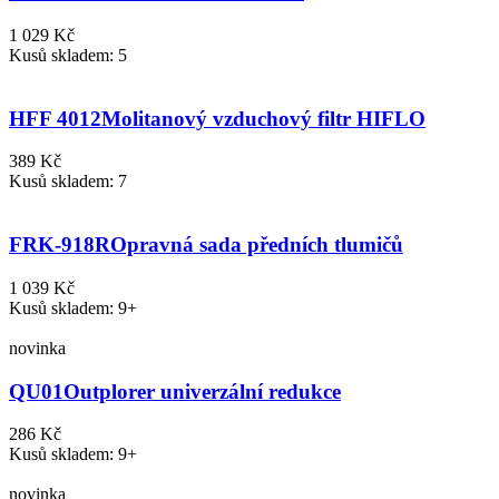
1 029 Kč
Kusů skladem: 5
HFF 4012
Molitanový vzduchový filtr HIFLO
389 Kč
Kusů skladem: 7
FRK-918R
Opravná sada předních tlumičů
1 039 Kč
Kusů skladem: 9+
novinka
QU01
Outplorer univerzální redukce
286 Kč
Kusů skladem: 9+
novinka