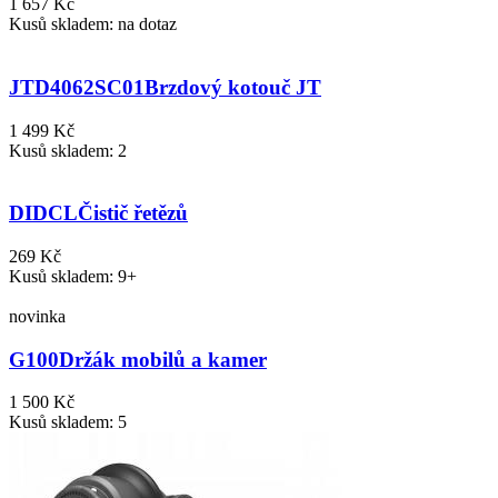
1 657 Kč
Kusů skladem: na dotaz
JTD4062SC01
Brzdový kotouč JT
1 499 Kč
Kusů skladem: 2
DIDCL
Čistič řetězů
269 Kč
Kusů skladem: 9+
novinka
G100
Držák mobilů a kamer
1 500 Kč
Kusů skladem: 5