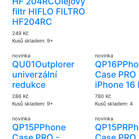
HF 204RC
Olejový
filtr HIFLO FILTRO
HF204RC
249 Kč
Kusů skladem: 9+
novinka
novinka
QU01
Outplorer
QP16P
Pho
univerzální
Case PRO 
redukce
iPhone 16 
286 Kč
780 Kč
Kusů skladem: 9+
Kusů skladem: 4
novinka
novinka
QP15P
Phone
QP15PR
Ph
Case PRO -
Case PRO 