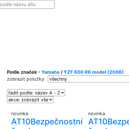
Podle značek -
Yamaha
/
YZF 600 R6 model (2006)
zobrazit položky:
novinka
novinka
AT10
Bezpečnostní
AT10
Bezp