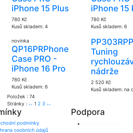
iPhone 15 Plus
iPhone 15 
780 Kč
780 Kč
Kusů skladem: 4
Kusů skladem: 6
PP303R
PP
novinka
QP16PR
Phone
Tuning
Case PRO -
rychlouzá
iPhone 16 Pro
nádrže
780 Kč
2 520 Kč
Kusů skladem: 6
Kusů skladem: na 
Položek : 74
Stránky :
1
2
3
<<
>>
mínky
Podpora
chodní podmínky
Katalogy a ceníky
hrana osobních údajů