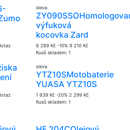
6-
sleva
ZY090SSO
Homologova
 Zumo
výfuková
kocovka Zard
dotaz
8 289 Kč
-10%
9 210 Kč
Kusů skladem: 1
žiska
sleva
YTZ10S
Motobaterie
zení
YUASA YTZ10S
dotaz
1 839 Kč
-20%
2 299 Kč
Kusů skladem: 1
jový
HF 204C
Olejový