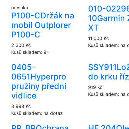
010-0229
novinka
P100-C
Držák na
10
Garmin
mobil Outplorer
XT
P100-C
11 000 Kč
2 300 Kč
Kusů skladem: na 
Kusů skladem: 9+
0405-
SSY911
Lo
0651
Hyperpro
do krku ří
pružiny přední
919 Kč
vidlice
Kusů skladem: na 
3 998 Kč
Kusů skladem: na dotaz
PP_BP
Ochrana
HF 204
Ole