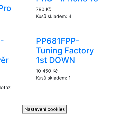
Pro
780 Kč
Kusů skladem: 4
-
PP681F
PP-
Tuning Factory
věr
1st DOWN
10 450 Kč
Kusů skladem: 1
dotaz
Nastavení cookies