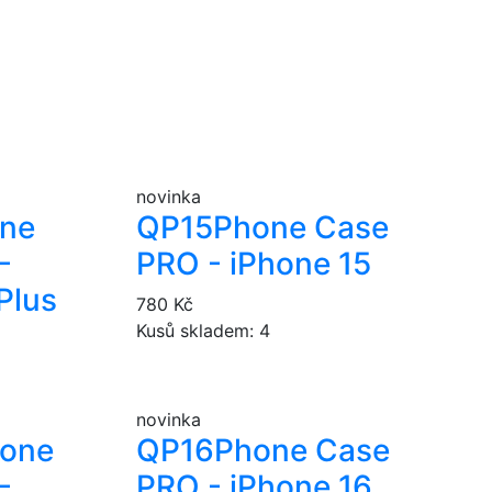
novinka
ne
QP15
Phone Case
-
PRO - iPhone 15
Plus
780 Kč
Kusů skladem: 4
novinka
one
QP16
Phone Case
-
PRO - iPhone 16