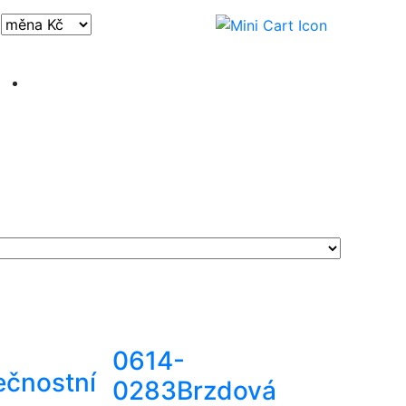
Přihlásit / registrovat
0614-
ečnostní
0283
Brzdová