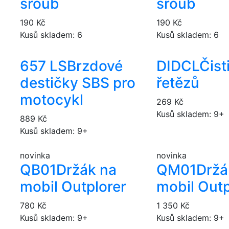
šroub
šroub
190 Kč
190 Kč
Kusů skladem: 6
Kusů skladem: 6
657 LS
Brzdové
DIDCL
Čist
destičky SBS pro
řetězů
motocykl
269 Kč
Kusů skladem: 9+
889 Kč
Kusů skladem: 9+
novinka
novinka
QB01
Držák na
QM01
Držá
mobil Outplorer
mobil Outp
780 Kč
1 350 Kč
Kusů skladem: 9+
Kusů skladem: 9+