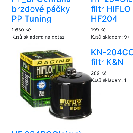
brzdové páčky
filtr HIFL
PP Tuning
HF204
1 630 Kč
199 Kč
Kusů skladem: na dotaz
Kusů skladem: 9+
KN-204C
O
filtr K&N
289 Kč
Kusů skladem: 1