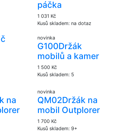
páčka
1 031 Kč
Kusů skladem: na dotaz
ič
novinka
G100
Držák
mobilů a kamer
1 500 Kč
Kusů skladem: 5
novinka
k na
QM02
Držák na
lorer
mobil Outplorer
1 700 Kč
Kusů skladem: 9+