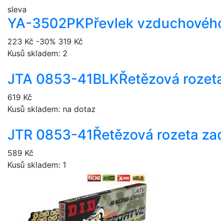
sleva
YA-3502PK
Převlek vzduchového
223 Kč
-30%
319 Kč
Kusů skladem: 2
JTA 0853-41BLK
Řetězová rozeta
619 Kč
Kusů skladem: na dotaz
JTR 0853-41
Řetězová rozeta zad
589 Kč
Kusů skladem: 1