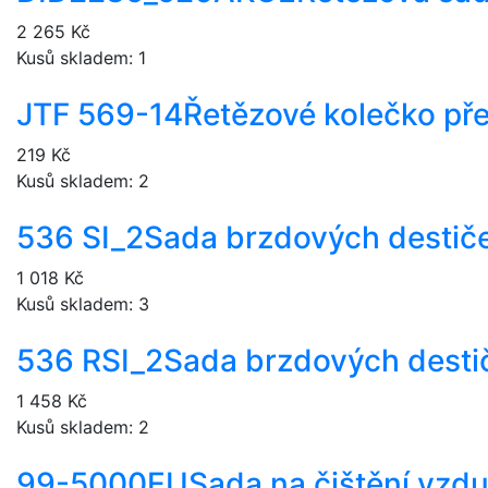
2 265 Kč
Kusů skladem: 1
JTF 569-14
Řetězové kolečko pře
219 Kč
Kusů skladem: 2
536 SI_2
Sada brzdových destič
1 018 Kč
Kusů skladem: 3
536 RSI_2
Sada brzdových desti
1 458 Kč
Kusů skladem: 2
99-5000EU
Sada na čištění vzd