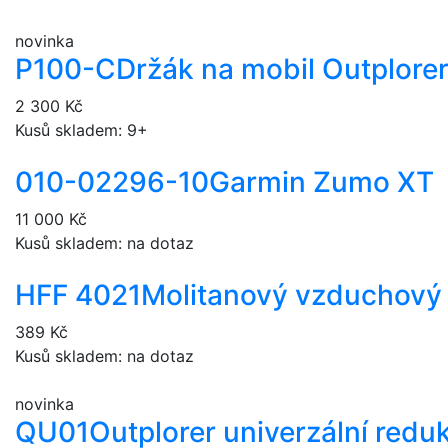
novinka
P100-C
Držák na mobil Outplore
2 300 Kč
Kusů skladem: 9+
010-02296-10
Garmin Zumo XT
11 000 Kč
Kusů skladem: na dotaz
HFF 4021
Molitanový vzduchový f
389 Kč
Kusů skladem: na dotaz
novinka
QU01
Outplorer univerzální redu