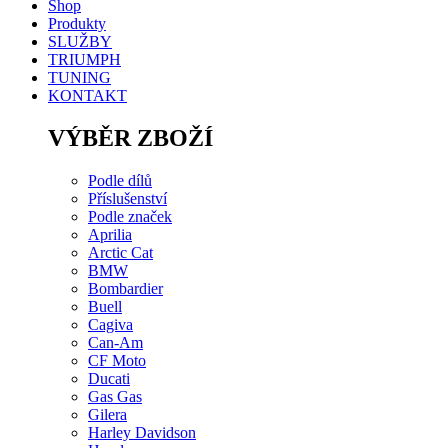
Shop
Produkty
SLUŽBY
TRIUMPH
TUNING
KONTAKT
VÝBĚR ZBOŽÍ
Podle dílů
Příslušenství
Podle značek
Aprilia
Arctic Cat
BMW
Bombardier
Buell
Cagiva
Can-Am
CF Moto
Ducati
Gas Gas
Gilera
Harley Davidson