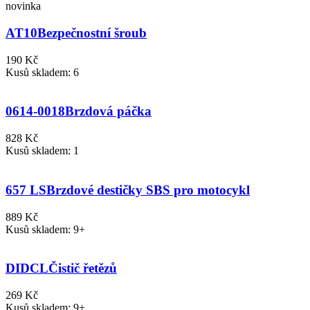
novinka
AT10
Bezpečnostní šroub
190 Kč
Kusů skladem: 6
0614-0018
Brzdová páčka
828 Kč
Kusů skladem: 1
657 LS
Brzdové destičky SBS pro motocykl
889 Kč
Kusů skladem: 9+
DIDCL
Čistič řetězů
269 Kč
Kusů skladem: 9+