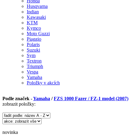
Honda
Husqvarna
Indian
Kawasaki
KTM
Kymco
Moto Guzzi
Piaggio
Polaris
Suzuki
Sym
Textron
Triumph
Vespa
Yamaha
Položky v akcích
Podle značek -
Yamaha
/
FZS 1000 Fazer / FZ-1 model (2007)
zobrazit položky:
novinka