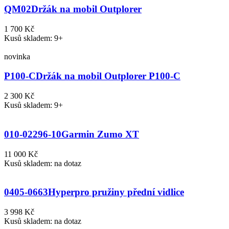
QM02
Držák na mobil Outplorer
1 700 Kč
Kusů skladem: 9+
novinka
P100-C
Držák na mobil Outplorer P100-C
2 300 Kč
Kusů skladem: 9+
010-02296-10
Garmin Zumo XT
11 000 Kč
Kusů skladem: na dotaz
0405-0663
Hyperpro pružiny přední vidlice
3 998 Kč
Kusů skladem: na dotaz