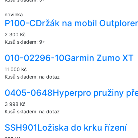
novinka
P100-C
Držák na mobil Outplore
2 300 Kč
Kusů skladem: 9+
010-02296-10
Garmin Zumo XT
11 000 Kč
Kusů skladem: na dotaz
0405-0648
Hyperpro pružiny pře
3 998 Kč
Kusů skladem: na dotaz
SSH901
Ložiska do krku řízení