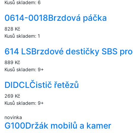
Kusů skladem: 6
0614-0018
Brzdová páčka
828 Kč
Kusů skladem: 1
614 LS
Brzdové destičky SBS pr
889 Kč
Kusů skladem: 9+
DIDCL
Čistič řetězů
269 Kč
Kusů skladem: 9+
novinka
G100
Držák mobilů a kamer