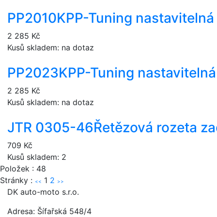
PP2010K
PP-Tuning nastavitelná
2 285 Kč
Kusů skladem: na dotaz
PP2023K
PP-Tuning nastavitelná
2 285 Kč
Kusů skladem: na dotaz
JTR 0305-46
Řetězová rozeta za
709 Kč
Kusů skladem: 2
Položek : 48
Stránky :
1
2
<<
>>
DK auto-moto s.r.o.
Adresa: Šífařská 548/4