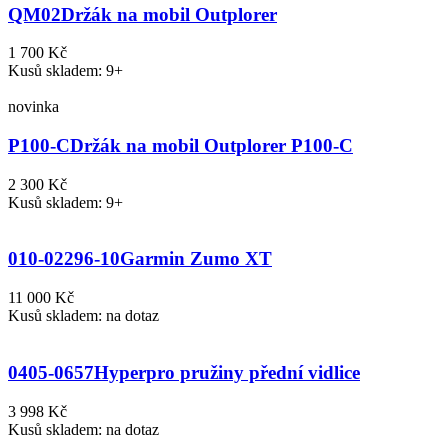
QM02
Držák na mobil Outplorer
1 700 Kč
Kusů skladem: 9+
novinka
P100-C
Držák na mobil Outplorer P100-C
2 300 Kč
Kusů skladem: 9+
010-02296-10
Garmin Zumo XT
11 000 Kč
Kusů skladem: na dotaz
0405-0657
Hyperpro pružiny přední vidlice
3 998 Kč
Kusů skladem: na dotaz