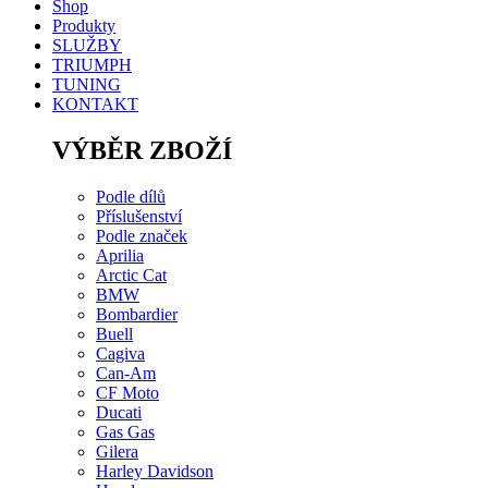
Shop
Produkty
SLUŽBY
TRIUMPH
TUNING
KONTAKT
VÝBĚR ZBOŽÍ
Podle dílů
Příslušenství
Podle značek
Aprilia
Arctic Cat
BMW
Bombardier
Buell
Cagiva
Can-Am
CF Moto
Ducati
Gas Gas
Gilera
Harley Davidson