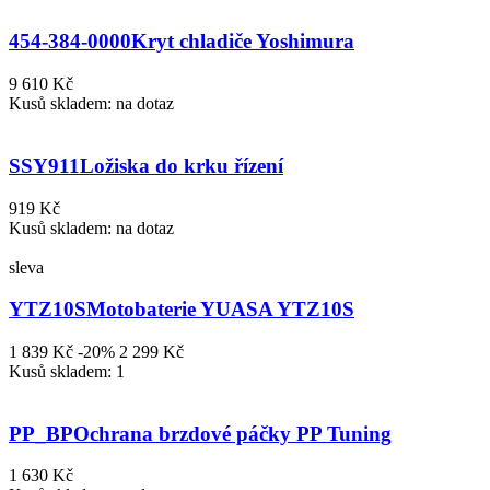
454-384-0000
Kryt chladiče Yoshimura
9 610 Kč
Kusů skladem: na dotaz
SSY911
Ložiska do krku řízení
919 Kč
Kusů skladem: na dotaz
sleva
YTZ10S
Motobaterie YUASA YTZ10S
1 839 Kč
-20%
2 299 Kč
Kusů skladem: 1
PP_BP
Ochrana brzdové páčky PP Tuning
1 630 Kč