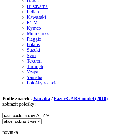
Honda
Husqvarna
Indian
Kawasaki
KTM
Kymco
Moto Guzzi
Piaggio
Polaris
Suzuki
Sym
Textron
Triumph
Vespa
Yamaha
Položky v akcích
Podle značek -
Yamaha
/
Fazer8 /ABS model (2010)
zobrazit položky:
novinka