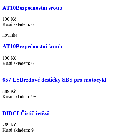
AT10
Bezpečnostní šroub
190 Kč
Kusů skladem: 6
novinka
AT10
Bezpečnostní šroub
190 Kč
Kusů skladem: 6
657 LS
Brzdové destičky SBS pro motocykl
889 Kč
Kusů skladem: 9+
DIDCL
Čistič řetězů
269 Kč
Kusů skladem: 9+