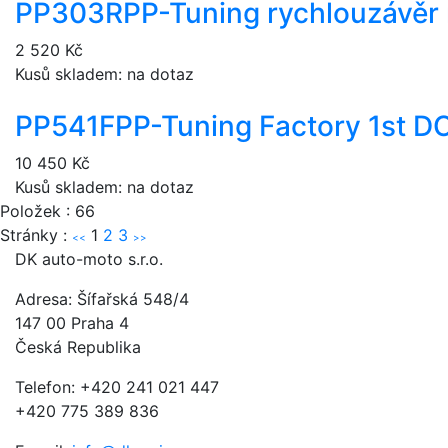
PP303R
PP-Tuning rychlouzávěr
2 520 Kč
Kusů skladem: na dotaz
PP541F
PP-Tuning Factory 1st 
10 450 Kč
Kusů skladem: na dotaz
Položek : 66
Stránky :
1
2
3
<<
>>
DK auto-moto s.r.o.
Adresa: Šífařská 548/4
147 00 Praha 4
Česká Republika
Telefon: +420 241 021 447
+420 775 389 836