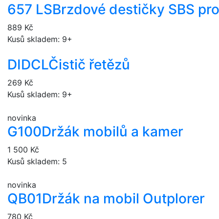
657 LS
Brzdové destičky SBS pr
889 Kč
Kusů skladem: 9+
DIDCL
Čistič řetězů
269 Kč
Kusů skladem: 9+
novinka
G100
Držák mobilů a kamer
1 500 Kč
Kusů skladem: 5
novinka
QB01
Držák na mobil Outplorer
780 Kč