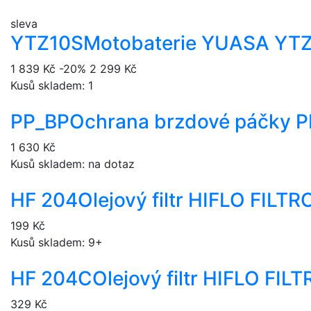
sleva
YTZ10S
Motobaterie YUASA YT
1 839 Kč
-20%
2 299 Kč
Kusů skladem: 1
PP_BP
Ochrana brzdové páčky P
1 630 Kč
Kusů skladem: na dotaz
HF 204
Olejový filtr HIFLO FILT
199 Kč
Kusů skladem: 9+
HF 204C
Olejový filtr HIFLO FI
329 Kč