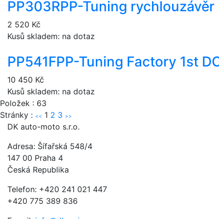
PP303R
PP-Tuning rychlouzávěr
2 520 Kč
Kusů skladem: na dotaz
PP541F
PP-Tuning Factory 1st 
10 450 Kč
Kusů skladem: na dotaz
Položek : 63
Stránky :
1
2
3
<<
>>
DK auto-moto s.r.o.
Adresa: Šífařská 548/4
147 00 Praha 4
Česká Republika
Telefon: +420 241 021 447
+420 775 389 836