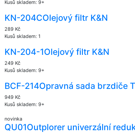
Kusů skladem: 9+
KN-204C
Olejový filtr K&N
289 Kč
Kusů skladem: 1
KN-204-1
Olejový filtr K&N
249 Kč
Kusů skladem: 9+
BCF-214
Opravná sada brzdiče 
949 Kč
Kusů skladem: 9+
novinka
QU01
Outplorer univerzální redu