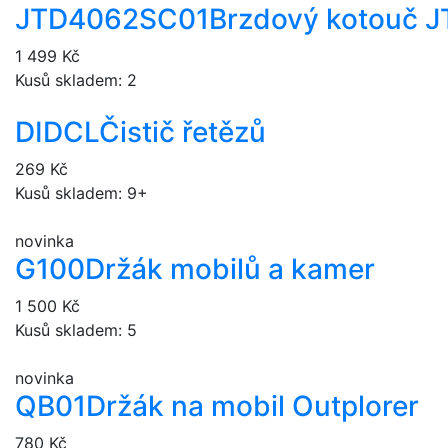
JTD4062SC01
Brzdový kotouč J
1 499 Kč
Kusů skladem: 2
DIDCL
Čistič řetězů
269 Kč
Kusů skladem: 9+
novinka
G100
Držák mobilů a kamer
1 500 Kč
Kusů skladem: 5
novinka
QB01
Držák na mobil Outplorer
780 Kč