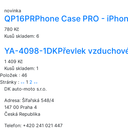
novinka
QP16PR
Phone Case PRO - iPhon
780 Kč
Kusů skladem: 6
YA-4098-1DK
Převlek vzduchové
1 409 Kč
Kusů skladem: 1
Položek : 46
Stránky :
1
2
<<
>>
DK auto-moto s.r.o.
Adresa: Šífařská 548/4
147 00 Praha 4
Česká Republika
Telefon: +420 241 021 447