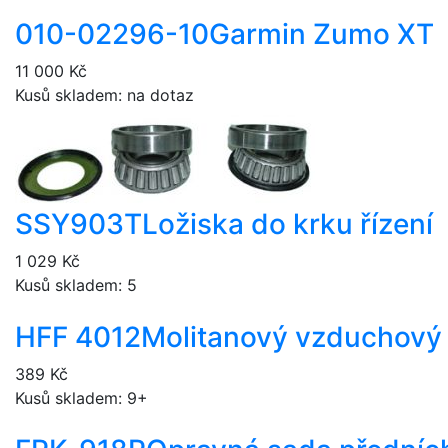
010-02296-10
Garmin Zumo XT
11 000 Kč
Kusů skladem: na dotaz
SSY903T
Ložiska do krku řízení
1 029 Kč
Kusů skladem: 5
HFF 4012
Molitanový vzduchový f
389 Kč
Kusů skladem: 9+