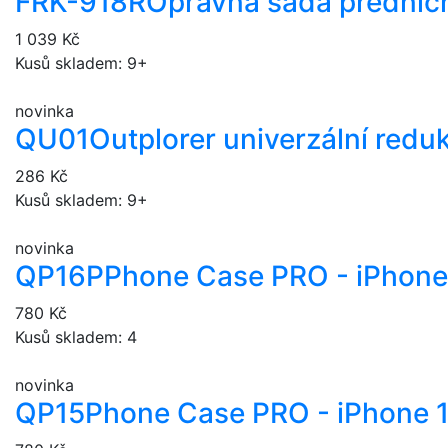
FRK-918R
Opravná sada předních
1 039 Kč
Kusů skladem: 9+
novinka
QU01
Outplorer univerzální redu
286 Kč
Kusů skladem: 9+
novinka
QP16P
Phone Case PRO - iPhone
780 Kč
Kusů skladem: 4
novinka
QP15
Phone Case PRO - iPhone 