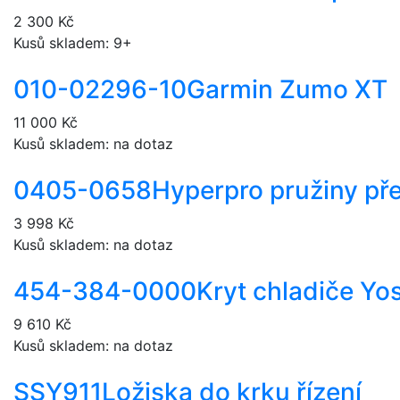
2 300 Kč
Kusů skladem: 9+
010-02296-10
Garmin Zumo XT
11 000 Kč
Kusů skladem: na dotaz
0405-0658
Hyperpro pružiny pře
3 998 Kč
Kusů skladem: na dotaz
454-384-0000
Kryt chladiče Yo
9 610 Kč
Kusů skladem: na dotaz
SSY911
Ložiska do krku řízení