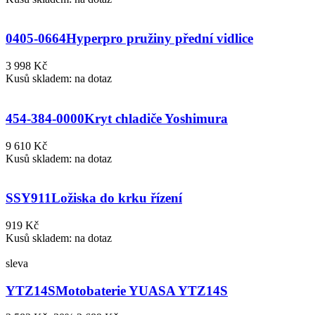
0405-0664
Hyperpro pružiny přední vidlice
3 998 Kč
Kusů skladem: na dotaz
454-384-0000
Kryt chladiče Yoshimura
9 610 Kč
Kusů skladem: na dotaz
SSY911
Ložiska do krku řízení
919 Kč
Kusů skladem: na dotaz
sleva
YTZ14S
Motobaterie YUASA YTZ14S