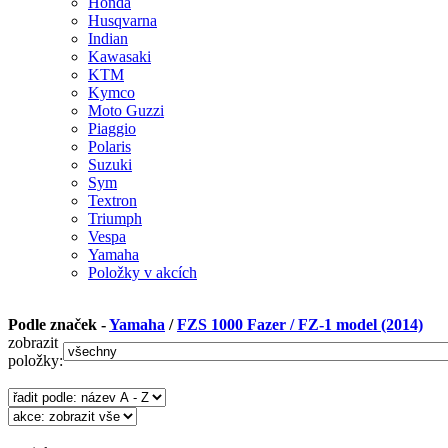
Honda
Husqvarna
Indian
Kawasaki
KTM
Kymco
Moto Guzzi
Piaggio
Polaris
Suzuki
Sym
Textron
Triumph
Vespa
Yamaha
Položky v akcích
Podle značek -
Yamaha
/
FZS 1000 Fazer / FZ-1 model (2014)
zobrazit
položky: