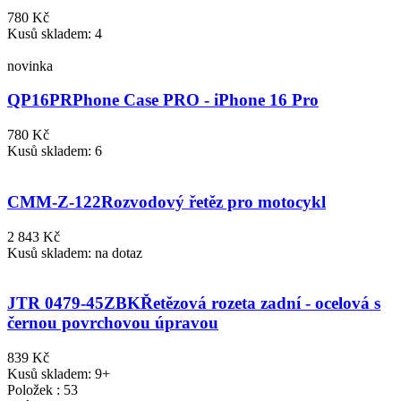
780 Kč
Kusů skladem: 4
novinka
QP16PR
Phone Case PRO - iPhone 16 Pro
780 Kč
Kusů skladem: 6
CMM-Z-122
Rozvodový řetěz pro motocykl
2 843 Kč
Kusů skladem: na dotaz
JTR 0479-45ZBK
Řetězová rozeta zadní - ocelová s
černou povrchovou úpravou
839 Kč
Kusů skladem: 9+
Položek : 53