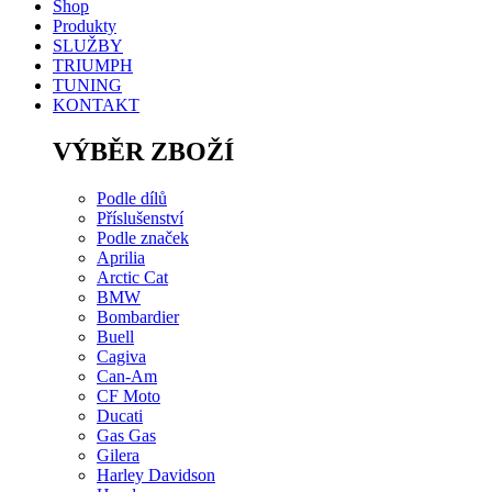
Shop
Produkty
SLUŽBY
TRIUMPH
TUNING
KONTAKT
VÝBĚR ZBOŽÍ
Podle dílů
Příslušenství
Podle značek
Aprilia
Arctic Cat
BMW
Bombardier
Buell
Cagiva
Can-Am
CF Moto
Ducati
Gas Gas
Gilera
Harley Davidson