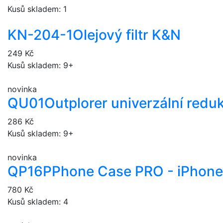
Kusů skladem: 1
KN-204-1
Olejový filtr K&N
249 Kč
Kusů skladem: 9+
novinka
QU01
Outplorer univerzální redu
286 Kč
Kusů skladem: 9+
novinka
QP16P
Phone Case PRO - iPhone
780 Kč
Kusů skladem: 4