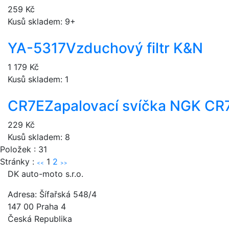
259 Kč
Kusů skladem: 9+
YA-5317
Vzduchový filtr K&N
1 179 Kč
Kusů skladem: 1
CR7E
Zapalovací svíčka NGK CR
229 Kč
Kusů skladem: 8
Položek : 31
Stránky :
1
2
<<
>>
DK auto-moto s.r.o.
Adresa: Šífařská 548/4
147 00 Praha 4
Česká Republika