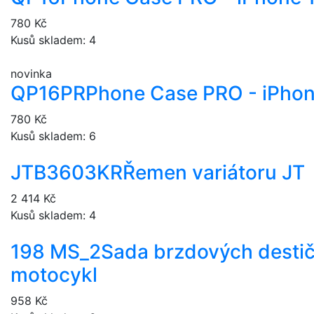
780 Kč
Kusů skladem: 4
novinka
QP16PR
Phone Case PRO - iPhon
780 Kč
Kusů skladem: 6
JTB3603KR
Řemen variátoru JT
2 414 Kč
Kusů skladem: 4
198 MS_2
Sada brzdových desti
motocykl
958 Kč