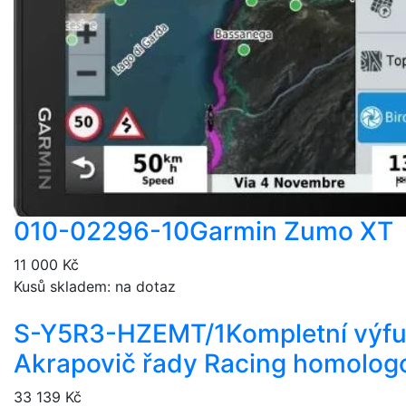
010-02296-10
Garmin Zumo XT
11 000 Kč
Kusů skladem: na dotaz
S-Y5R3-HZEMT/1
Kompletní výf
Akrapovič řady Racing homolog
33 139 Kč