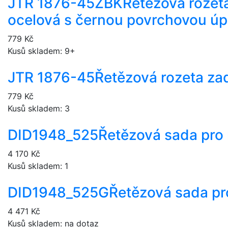
JTR 1876-45ZBK
Řetězová rozeta
ocelová s černou povrchovou ú
779 Kč
Kusů skladem: 9+
JTR 1876-45
Řetězová rozeta zad
779 Kč
Kusů skladem: 3
DID1948_525
Řetězová sada pro
4 170 Kč
Kusů skladem: 1
DID1948_525G
Řetězová sada pr
4 471 Kč
Kusů skladem: na dotaz