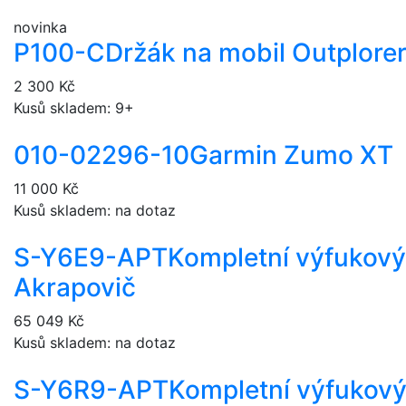
novinka
P100-C
Držák na mobil Outplore
2 300 Kč
Kusů skladem: 9+
010-02296-10
Garmin Zumo XT
11 000 Kč
Kusů skladem: na dotaz
S-Y6E9-APT
Kompletní výfukov
Akrapovič
65 049 Kč
Kusů skladem: na dotaz
S-Y6R9-APT
Kompletní výfukov