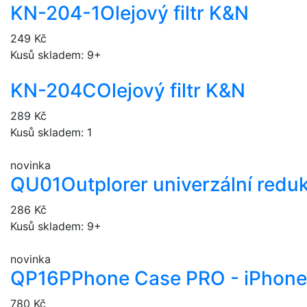
KN-204-1
Olejový filtr K&N
249 Kč
Kusů skladem: 9+
KN-204C
Olejový filtr K&N
289 Kč
Kusů skladem: 1
novinka
QU01
Outplorer univerzální redu
286 Kč
Kusů skladem: 9+
novinka
QP16P
Phone Case PRO - iPhone
780 Kč