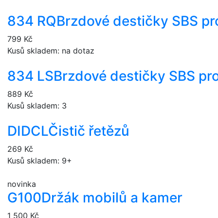
834 RQ
Brzdové destičky SBS pr
799 Kč
Kusů skladem: na dotaz
834 LS
Brzdové destičky SBS pr
889 Kč
Kusů skladem: 3
DIDCL
Čistič řetězů
269 Kč
Kusů skladem: 9+
novinka
G100
Držák mobilů a kamer
1 500 Kč