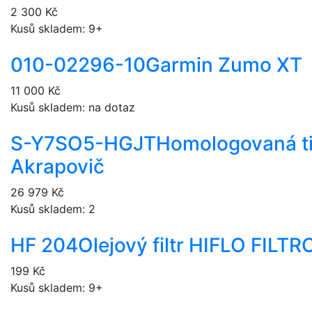
2 300 Kč
Kusů skladem: 9+
010-02296-10
Garmin Zumo XT
11 000 Kč
Kusů skladem: na dotaz
S-Y7SO5-HGJT
Homologovaná t
Akrapovič
26 979 Kč
Kusů skladem: 2
HF 204
Olejový filtr HIFLO FILT
199 Kč
Kusů skladem: 9+