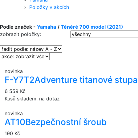
Položky v akcích
Podle značek -
Yamaha
/
Ténéré 700 model (2021)
zobrazit položky:
novinka
F-Y7T2
Adventure titanové stup
6 559 Kč
Kusů skladem: na dotaz
novinka
AT10
Bezpečnostní šroub
190 Kč