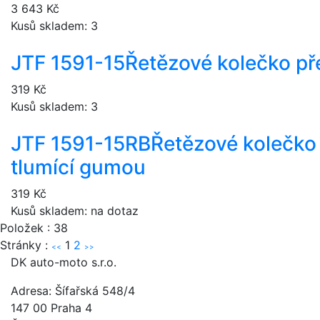
3 643 Kč
Kusů skladem: 3
JTF 1591-15
Řetězové kolečko př
319 Kč
Kusů skladem: 3
JTF 1591-15RB
Řetězové kolečko 
tlumící gumou
319 Kč
Kusů skladem: na dotaz
Položek : 38
Stránky :
1
2
<<
>>
DK auto-moto s.r.o.
Adresa: Šífařská 548/4
147 00 Praha 4