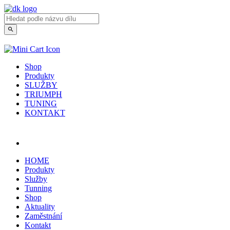
Shop
Produkty
SLUŽBY
TRIUMPH
TUNING
KONTAKT
Přihlásit / registrovat
HOME
Produkty
Služby
Tunning
Shop
Aktuality
Zaměstnání
Kontakt