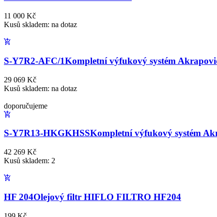
11 000 Kč
Kusů skladem: na dotaz
S-Y7R2-AFC/1
Kompletní výfukový systém Akrapovi
29 069 Kč
Kusů skladem: na dotaz
doporučujeme
S-Y7R13-HKGKHSS
Kompletní výfukový systém Ak
42 269 Kč
Kusů skladem: 2
HF 204
Olejový filtr HIFLO FILTRO HF204
199 Kč