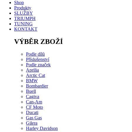
Shop
Produkty
SLUŽBY
TRIUMPH
TUNING
KONTAKT
VÝBĚR ZBOŽÍ
Podle dílů
Příslušenství
Podle značek
Aprilia
Arctic Cat
BMW
Bombardier
Buell
Cagiva
Can-Am
CF Moto
Ducati
Gas Gas
Gilera
Harley Davidson