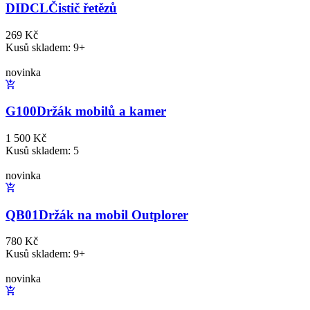
DIDCL
Čistič řetězů
269 Kč
Kusů skladem: 9+
novinka
G100
Držák mobilů a kamer
1 500 Kč
Kusů skladem: 5
novinka
QB01
Držák na mobil Outplorer
780 Kč
Kusů skladem: 9+
novinka