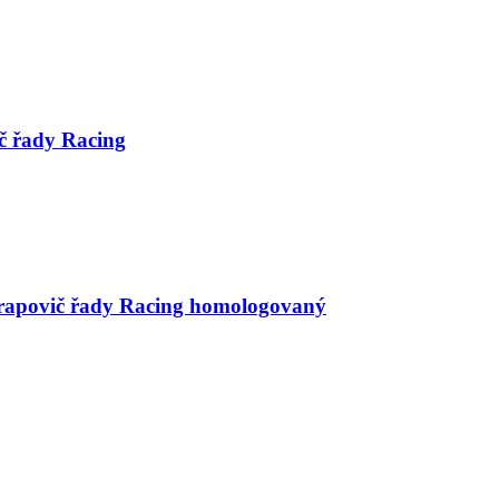
č řady Racing
rapovič řady Racing homologovaný