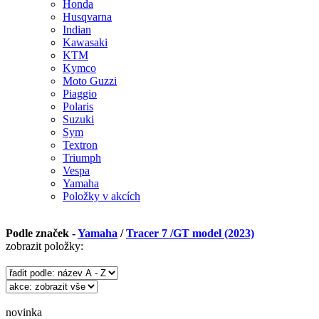
Honda
Husqvarna
Indian
Kawasaki
KTM
Kymco
Moto Guzzi
Piaggio
Polaris
Suzuki
Sym
Textron
Triumph
Vespa
Yamaha
Položky v akcích
Podle značek -
Yamaha
/
Tracer 7 /GT model (2023)
zobrazit položky:
novinka