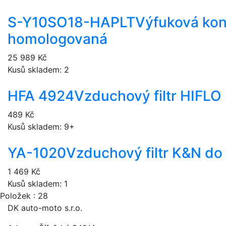
S-Y10SO18-HAPLT
Výfuková kon
homologovaná
25 989 Kč
Kusů skladem: 2
HFA 4924
Vzduchový filtr HIFLO
489 Kč
Kusů skladem: 9+
YA-1020
Vzduchový filtr K&N do
1 469 Kč
Kusů skladem: 1
Položek : 28
DK auto-moto s.r.o.