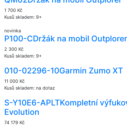
1 700 Kč
Kusů skladem: 9+
novinka
P100-C
Držák na mobil Outplore
2 300 Kč
Kusů skladem: 9+
010-02296-10
Garmin Zumo XT
11 000 Kč
Kusů skladem: na dotaz
S-Y10E6-APLT
Kompletní výfuko
Evolution
74 179 Kč