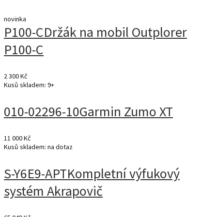
novinka
P100-C
Držák na mobil Outplorer
P100-C
2 300 Kč
Kusů skladem: 9+
010-02296-10
Garmin Zumo XT
11 000 Kč
Kusů skladem: na dotaz
S-Y6E9-APT
Kompletní výfukový
systém Akrapovič