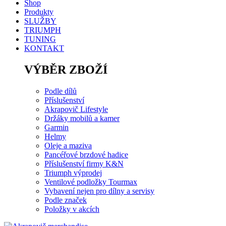
Shop
Produkty
SLUŽBY
TRIUMPH
TUNING
KONTAKT
VÝBĚR ZBOŽÍ
Podle dílů
Příslušenství
Akrapovič Lifestyle
Držáky mobilů a kamer
Garmin
Helmy
Oleje a maziva
Pancéřové brzdové hadice
Příslušenství firmy K&N
Triumph výprodej
Ventilové podložky Tourmax
Vybavení nejen pro dílny a servisy
Podle značek
Položky v akcích