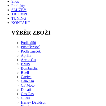
Shop
Produkty
SLUŽBY
TRIUMPH
TUNING
KONTAKT
VÝBĚR ZBOŽÍ
Podle dílů
Příslušenství
Podle značek
Aprilia
Arctic Cat
BMW
Bombardier
Buell
Cagiva
Can-Am
CF Moto
Ducati
Gas Gas
Gilera
Harley Davidson