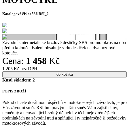
Katalogové číslo:
536 RSI_2
Závodní sintermetalické brzdové destičky SBS pro motokros na oba
přední kotouče. Balení obsahuje sadu destiček na dva brzdové
kotouče.
Cena:
1 458
Kč
1 205 Kč bez DPH
Kusů skladem:
2
POPIS ZBOŽÍ
Pokud chcete dosáhnout úspěchů v motokrosových závodech, je pro
Vás závodní směs RSI tím pravým. Tato směs Vám zajistí silný,
neměnný a neuvadající brzdný účinek i v těch nejextrémějších
podmínkách na závodní trati a splňující i ty nejnáročnější požadavky
motokrosových závodů.