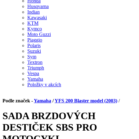
Honda
Husqvarna
Indian
Kawasaki
KTM
Kymco
Moto Guzzi
Piaggio
Polaris
Suzuki
Sym
Textron
Triumph
Vespa
Yamaha
Položky v akcích
Podle značek -
Yamaha
/
YFS 200 Blaster model (2003)
/
SADA BRZDOVÝCH
DESTIČEK SBS PRO
MOTOCYKL