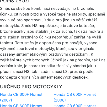
POPIS ZBOŽÍ
Směs se skvělou kombinací neuvadajícího brzdného
účinku, citlivostí brzd a vysoké tepelné stability, speciálně
vyvinuté pro sportovní jízdu a pro jízdu s větší zátěží
motocyklu. Směs HS nepoškozuje brzdové kotouče,
brzdné účinky jsou stabilní jak za sucha, tak i za mokra a
pro stálost brzdného účinku nepotřebují zahřát na vyšší
teplotu. Tato směs je doporučena pro novější, vysoce
výkonné sportovní motocykly, které jsou v originále
osazeny sintermetalovými brzdovými destičkami. K
zajištění stejných brzdných účinků jak na předním, tak i na
zadním kole, je charakteristika třecí síly shodná jak u
přední směsi HS, tak i zadní směsi LS, přesně podle
konceptu originálních sintermetalových destiček.
URČENO PRO MOTOCYKLY
Honda CB 600F Hornet
Honda CB 600F Hornet
(2007)
(2008)
Honda CB 600F Hornet
Honda CB 600F Hornet