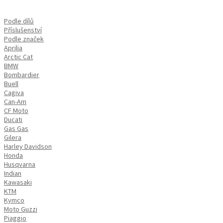
Podle dílů
Příslušenství
Podle značek
Aprilia
Arctic Cat
BMW
Bombardier
Buell
Cagiva
Can-Am
CF Moto
Ducati
Gas Gas
Gilera
Harley Davidson
Honda
Husqvarna
Indian
Kawasaki
KTM
Kymco
Moto Guzzi
Piaggio