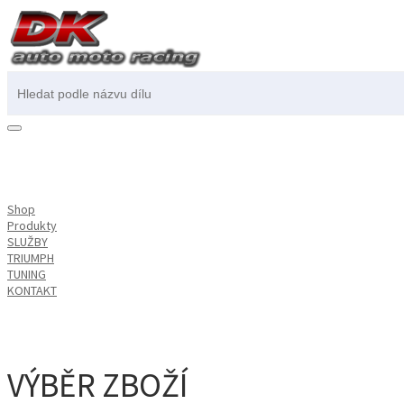
Shop
Produkty
SLUŽBY
TRIUMPH
TUNING
KONTAKT
Přihlásit / registrovat
VÝBĚR ZBOŽÍ